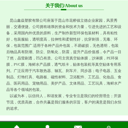
关于我们/
About us
昆山鑫焱塑胶有限公司座落于昆山市花桥镇立德企业家园，风景秀
丽，交通便捷。公司拥有雄厚的资金和技术力量，引进先进的工艺和设
备，采用国内外优质的原料，生产制作新型环保包装材料，具有粘性
好，包装服贴，透明度高，拉伸性和柔韧性好，抗穿刺强，无毒、环
保，包装范围广.适用于各种产品外包装，不易破损，无色透明，包装
后物品具有防潮、防尘、防氧化，防震，提升产品价值感，令产品一目
了然，晶莹剔透，凹凸有质。公司主营真空贴体膜，沙淋膜，PE环保
膜，PVC膜，海鲜水产品膜，透气纸卡，贴体包装机等真空贴体专用系
列。广泛应用于汽车散热器、轴瓦、刹车片、同步器；电子电器、五金
制品、灯饰灯具、电路板、磁性材料、卫浴配件、工艺品、化妆品、食
品、医药用品、宠物用品、美护产品、文体用品、工艺玩具，海鲜水产
品等各个领域的包装。
以诚为本，以信待人，和谐发展，专业专注是我们的经营理念；开源
节流，优质高效，合作共赢是我们服务的宗旨，客户的满意是我们永恒
的追求。